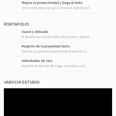
Mejora tu productividad y llega al éxito
Con la velocidad a la cual se mueve el mercado act...
PORTAFOLIO
Suave y delicado
El desafío fue mostrar todos los procesos de prod...
Registro de la propiedad Quito
Mostrar los procesos para facilitar la atención a...
Individuales de tela
Registrar la sencillez del hogar, la limpieza y es...
VAROCHI ESTUDIO