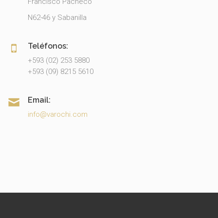
Francisco Pacheco
N62-46 y Sabanilla
Teléfonos:
+593 (02) 253 5880
+593 (09) 8215 5610
Email:
info@varochi.com