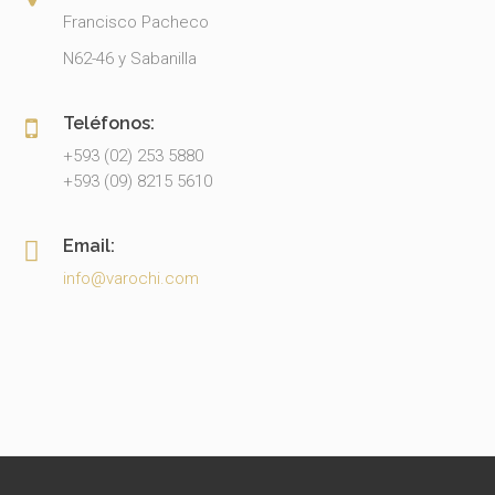
Francisco Pacheco
N62-46 y Sabanilla
Teléfonos:
+593 (02) 253 5880
+593 (09) 8215 5610
Email:
info@varochi.com