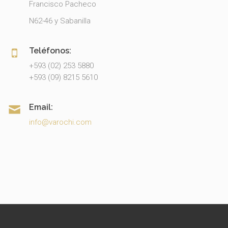
Francisco Pacheco
N62-46 y Sabanilla
Teléfonos:
+593 (02) 253 5880
+593 (09) 8215 5610
Email:
info@varochi.com