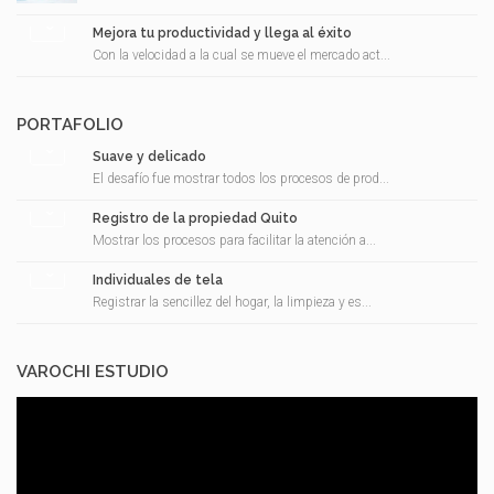
Mejora tu productividad y llega al éxito
Con la velocidad a la cual se mueve el mercado act...
PORTAFOLIO
Suave y delicado
El desafío fue mostrar todos los procesos de prod...
Registro de la propiedad Quito
Mostrar los procesos para facilitar la atención a...
Individuales de tela
Registrar la sencillez del hogar, la limpieza y es...
VAROCHI ESTUDIO