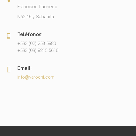
Francisco Pacheco
N62-46 y Sabanilla
Teléfonos:
+593 (02) 253 5880
+593 (09) 8215 5610
Email:
info@varochi.com