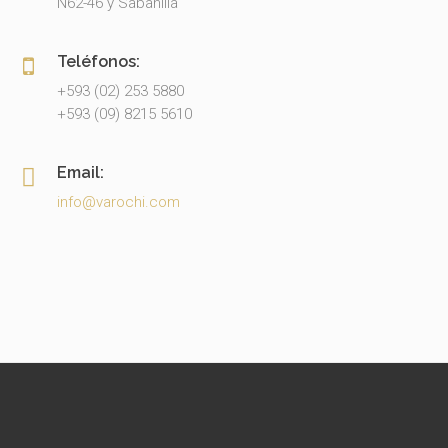
N62-46 y Sabanilla
Teléfonos:
+593 (02) 253 5880
+593 (09) 8215 5610
Email:
info@varochi.com