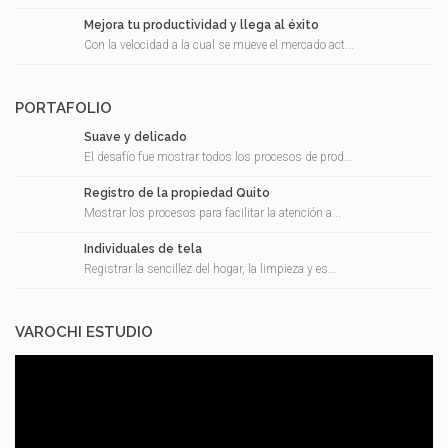
Mejora tu productividad y llega al éxito
Con la velocidad a la cual se mueve el mercado act...
PORTAFOLIO
Suave y delicado
El desafío fue mostrar todos los procesos de prod...
Registro de la propiedad Quito
Mostrar los procesos para facilitar la atención a...
Individuales de tela
Registrar la sencillez del hogar, la limpieza y es...
VAROCHI ESTUDIO